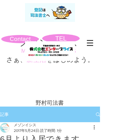
TEL
Contact
​メゾンイシス
MAISON ISIS
さぁ、
新生活
をはじめよう。
​野村司法書
士事務所
記事
メゾンイシス
2017年5月24日
読了時間: 1分
6月より入居できます。